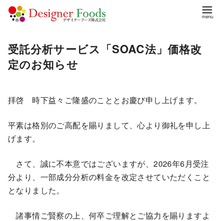
コ
受託分析サービス「SOAC法」価格改
ン
定のお知らせ
テ
ン
ツ
拝啓 時下益々ご隆盛のこととお慶び申し上げます。
へ
移
平素は格別のご高配を賜りまして、心より御礼を申し上
動
げます。
さて、誠に不本意ではございますが、2026年6月受注
分より、一部成分分析の料金を改定させていただくこと
となりました。
諸事情ご賢察の上、何卒ご理解とご協力を賜りますよ