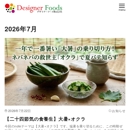
コ
2026年7月
ン
テ
ン
ツ
へ
移
動
2026年7月22日
お知らせ
【二十四節気の食養生】大暑×オクラ
今回のnoteテーマは【大暑×オクラ】です。猛暑を乗り切るために、この時期ぜ
ひ召し上がっていただきたい「おすすめの野菜と食べ方・レシピ」をご紹介して